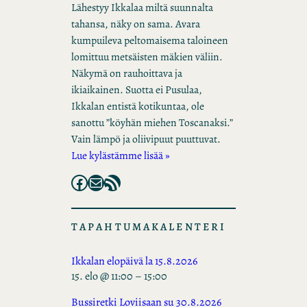
Lähestyy Ikkalaa miltä suunnalta
tahansa, näky on sama. Avara
kumpuileva peltomaisema taloineen
lomittuu metsäisten mäkien väliin.
Näkymä on rauhoittava ja
ikiaikainen. Suotta ei Pusulaa,
Ikkalan entistä kotikuntaa, ole
sanottu ”köyhän miehen Toscanaksi.”
Vain lämpö ja oliivipuut puuttuvat.
Lue kylästämme lisää »
Facebook
Mail
RSS Feed
TAPAHTUMAKALENTERI
Ikkalan elopäivä la 15.8.2026
15. elo @ 11:00
–
15:00
Bussiretki Loviisaan su 30.8.2026