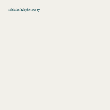
©
Ikkalan kyläyhdistys ry