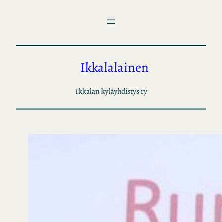
Siirry
sisältöön
Ikkalalainen
Ikkalan kyläyhdistys ry