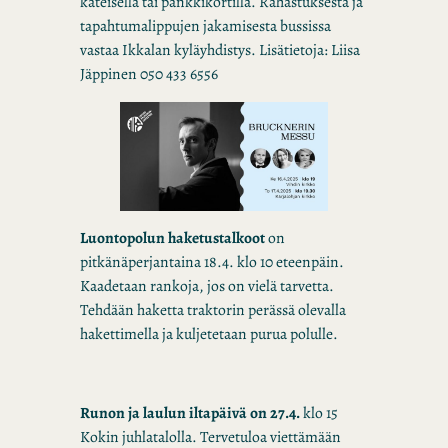
käteisellä tai pankkikortilla. Rahastuksesta ja
tapahtumalippujen jakamisesta bussissa
vastaa Ikkalan kyläyhdistys. Lisätietoja: Liisa
Jäppinen 050 433 6556
Luontopolun haketustalkoot
on
pitkänäperjantaina 18.4. klo 10 eteenpäin.
Kaadetaan rankoja, jos on vielä tarvetta.
Tehdään haketta traktorin perässä olevalla
hakettimella ja kuljetetaan purua polulle.
Runon ja laulun iltapäivä on 27.4.
klo 15
Kokin juhlatalolla. Tervetuloa viettämään