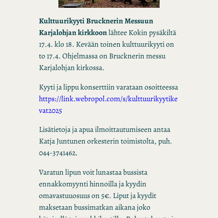
Kulttuurikyyti Brucknerin Messuun
Karjalohjan kirkkoon
lähtee Kokin pysäkiltä
17.4. klo 18. Kevään toinen kulttuurikyyti on
to 17.4. Ohjelmassa on Brucknerin messu
Karjalohjan kirkossa.
Kyyti ja lippu konserttiin varataan osoitteessa
https://link.webropol.com/s/kulttuurikyytike
vat2025
Lisätietoja ja apua ilmoittautumiseen antaa
Katja Juntunen orkesterin toimistolta, puh.
044-3741462.
Varatun lipun voit lunastaa bussista
ennakkomyynti hinnoilla ja kyydin
omavastuuosuus on 5€. Liput ja kyydit
maksetaan bussimatkan aikana joko