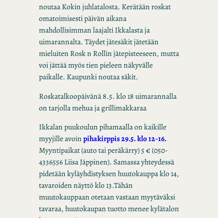
noutaa Kokin juhlatalosta. Kerätään roskat
omatoimisesti päivän aikana
mahdollisimman laajalti Ikkalasta ja
uimarannalta. Täydet jätesäkit jätetään
mieluiten Rosk n Rollin jätepisteeseen, mutta
voi jättää myös tien pieleen näkyvälle
paikalle. Kaupunki noutaa säkit.
Roskatalkoopäivänä 8.5. klo 18 uimarannalla
on tarjolla mehua ja grillimakkaraa
Ikkalan puukoulun pihamaalla on kaikille
myyjille avoin
pihakirppis 29.5. klo 12-16.
Myyntipaikat (auto tai peräkärry) 5 € (050-
4336556 Liisa Jäppinen). Samassa yhteydessä
pidetään kyläyhdistyksen huutokauppa klo 14,
tavaroiden näyttö klo 13.Tähän
muutokauppaan otetaan vastaan myytäväksi
tavaraa, huutokaupan tuotto menee kylätalon