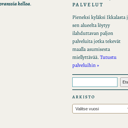
ranssia kelloa
.
PALVELUT
Pieneksi kyläksi Ikkalasta 
sen alueelta löytyy
ilahduttavan paljon
palveluita jotka tekevät
maalla asumisesta
miellyttävää.
Tutustu
palveluihin »
E
Ets
t
s
ARKISTO
i
A
r
k