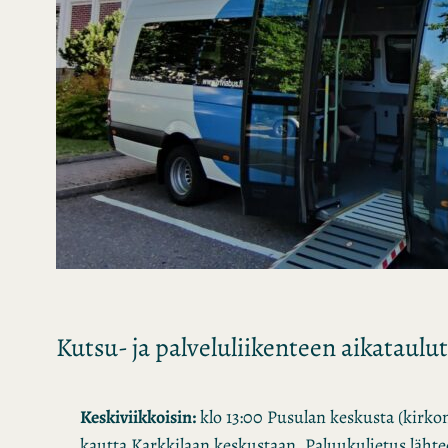
Kutsu- ja palveluliikenteen aikataulut
Keskiviikkoisin:
klo 13:00 Pusulan keskusta (kirkon
kautta Karkkilaan keskustaan. Paluukuljetus lähte