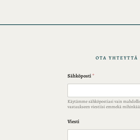
i
s
t
o
t
OTA YHTEYTTÄ
Sähköposti
*
Käytämme sähköpostiasi vain mahdolli
vastaukseen viestiisi emmekä mihink
Viesti