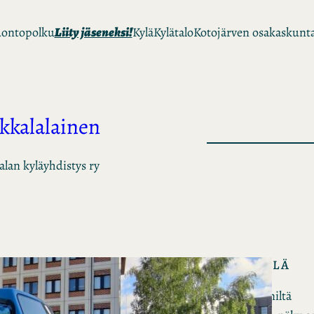
ontopolku
Liity jäseneksi!
Kylä
Kylätalo
Kotojärven osakaskunt
Ikkalalainen
alan kyläyhdistys ry
IKKALAN KYLÄ
Lähestyy Ikkalaa miltä