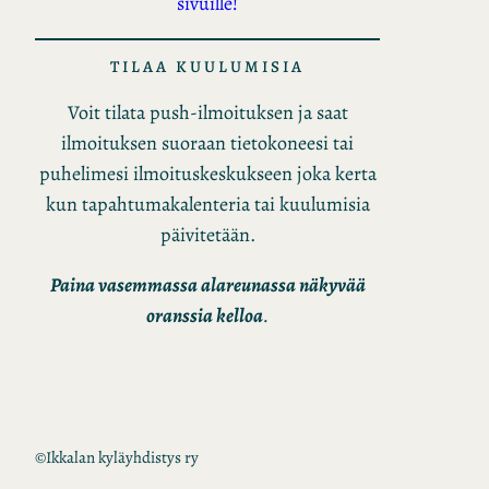
sivuille!
TILAA KUULUMISIA
Voit tilata push-ilmoituksen ja saat
ilmoituksen suoraan tietokoneesi tai
puhelimesi ilmoituskeskukseen joka kerta
kun tapahtumakalenteria tai kuulumisia
päivitetään.
Paina vasemmassa alareunassa näkyvää
oranssia kelloa
.
©
Ikkalan kyläyhdistys ry