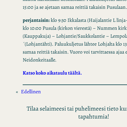
15:00 ja se ajetaan samaa reittiä takaisin Pusulaan.
perjantaisin:
klo 9:30 Ikkalasta (Haijalantie L linj
klo 10:00 Pusula (kirkon vierestä) – Nummen kir
(Kauppakuja) – Lohjantie/Saukkolantie – Lempola
´(Lohjantähti). Paluukuljetus lähtee Lohjalta klo 13
samaa reittiä takaisin. Vuoro voi tarvittaessa ajaa 
Neidonkeitaalle.
Katso koko aikataulu täältä.
«
Edellinen
Tilaa selaimeesi tai puhelimeesi tieto 
tapahtumia!