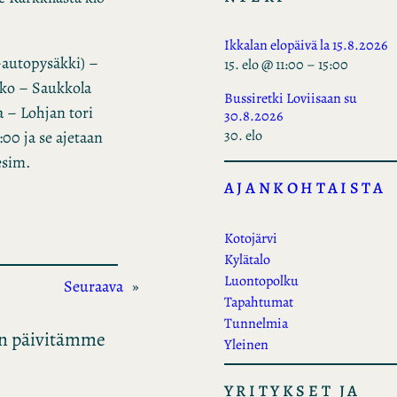
Ikkalan elopäivä la 15.8.2026
a-autopysäkki) –
15. elo @ 11:00
–
15:00
kko – Saukkola
Bussiretki Loviisaan su
 – Lohjan tori
30.8.2026
30. elo
:00 ja se ajetaan
esim.
AJANKOHTAISTA
Kotojärvi
Kylätalo
Luontopolku
Seuraava
»
Tapahtumat
Tunnelmia
kun päivitämme
Yleinen
YRITYKSET JA