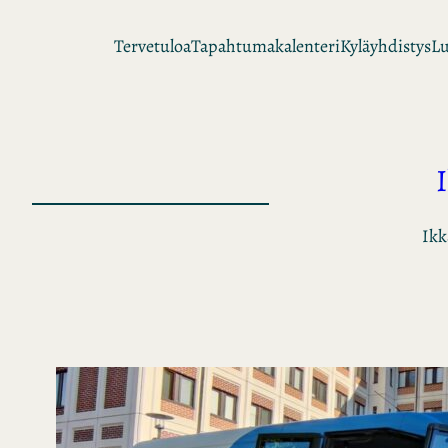
Siirry
Tervetuloa
Tapahtumakalenteri
Kyläyhdistys
Lu
sisältöön
Ikk