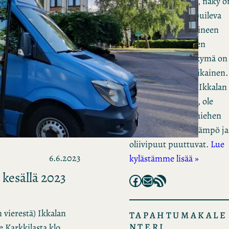
suunnalta tahansa, näky o
sama. Avara kumpuileva
peltomaisema taloineen
lomittuu metsäisten
mäkien väliin. Näkymä on
rauhoittava ja ikiaikainen.
Suotta ei Pusulaa, Ikkalan
entistä kotikuntaa, ole
sanottu ”köyhän miehen
Toscanaksi.” Vain lämpö ja
oliivipuut puuttuvat.
Lue
6.6.2023
kylästämme lisää »
 kesällä 2023
Facebook
Mail
RSS Feed
 vierestä) Ikkalan
TAPAHTUMAKALE
NTERI
e Karkkilasta klo