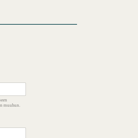
seen
ään muuhun.