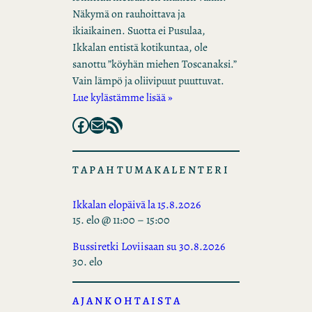
Näkymä on rauhoittava ja
ikiaikainen. Suotta ei Pusulaa,
Ikkalan entistä kotikuntaa, ole
sanottu ”köyhän miehen Toscanaksi.”
Vain lämpö ja oliivipuut puuttuvat.
Lue kylästämme lisää »
Facebook
Mail
RSS Feed
TAPAHTUMAKALENTERI
Ikkalan elopäivä la 15.8.2026
15. elo @ 11:00
–
15:00
Bussiretki Loviisaan su 30.8.2026
30. elo
AJANKOHTAISTA