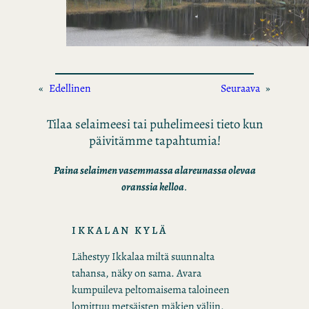
«
Edellinen
Seuraava
»
Tilaa selaimeesi tai puhelimeesi tieto kun
päivitämme tapahtumia!
Paina selaimen vasemmassa alareunassa olevaa
oranssia kelloa
.
IKKALAN KYLÄ
Lähestyy Ikkalaa miltä suunnalta
tahansa, näky on sama. Avara
kumpuileva peltomaisema taloineen
lomittuu metsäisten mäkien väliin.