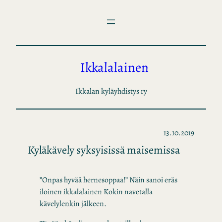
Siirry
sisältöön
Ikkalalainen
Ikkalan kyläyhdistys ry
13.10.2019
Kyläkävely syksyisissä maisemissa
”Onpas hyvää hernesoppaa!” Näin sanoi eräs
iloinen ikkalalainen Kokin navetalla
kävelylenkin jälkeen.