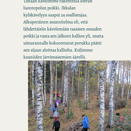
Tänään kävelimme rakenteilla olevan
luontopolun poikki. Ikkalan
kyläkävelyyn saapui 24 osallistujaa.
Alkuperäinen suunnitelma oli, että
lähdettäisiin kävelemään tasaisen osuuden
poikki ja vasta sen jälkeen kallion yli, mutta
uimarannalle kokoontunut porukka päätti
sen sijaan aloittaa kalliolta. Kuljimme
kauniiden järvimaisemien äärellä.