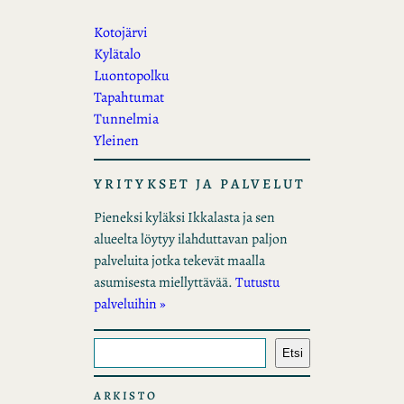
Kotojärvi
Kylätalo
Luontopolku
Tapahtumat
Tunnelmia
Yleinen
YRITYKSET JA PALVELUT
Pieneksi kyläksi Ikkalasta ja sen
alueelta löytyy ilahduttavan paljon
palveluita jotka tekevät maalla
asumisesta miellyttävää.
Tutustu
palveluihin »
E
Etsi
t
s
ARKISTO