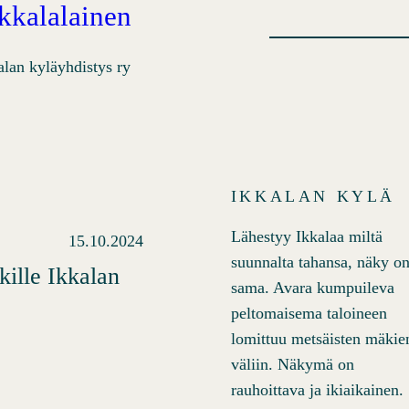
Ikkalalainen
alan kyläyhdistys ry
IKKALAN KYLÄ
Lähestyy Ikkalaa miltä
15.10.2024
suunnalta tahansa, näky o
ille Ikkalan
sama. Avara kumpuileva
peltomaisema taloineen
lomittuu metsäisten mäkie
väliin. Näkymä on
rauhoittava ja ikiaikainen.