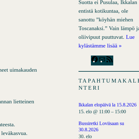
Suotta ei Pusulaa, Ikkalan
entistä kotikuntaa, ole
sanottu ”köyhän miehen
Toscanaksi.” Vain lämpö j
oliivipuut puuttuvat.
Lue
kylästämme lisää »
F
M
R
a
a
S
äneet uimakauden
c
i
S
TAPAHTUMAKAL
e
l
F
NTERI
b
e
annan lietteinen
o
e
Ikkalan elopäivä la 15.8.2026
o
d
15. elo @ 11:00
–
15:00
k
Bussiretki Loviisaan su
ateesta.
30.8.2026
 leväkasvua.
30. elo