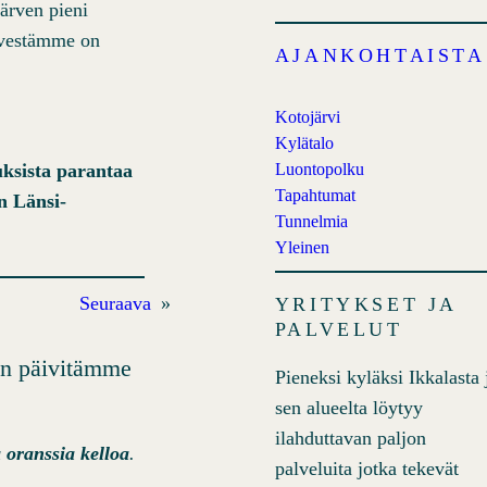
ärven pieni
rvestämme on
AJANKOHTAISTA
Kotojärvi
Kylätalo
Luontopolku
ksista parantaa
Tapahtumat
n Länsi-
Tunnelmia
Yleinen
Seuraava
»
YRITYKSET JA
PALVELUT
kun päivitämme
Pieneksi kyläksi Ikkalasta 
sen alueelta löytyy
ilahduttavan paljon
oranssia kelloa
.
palveluita jotka tekevät