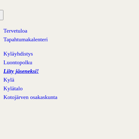
Tervetuloa
Tapahtumakalenteri
Kyläyhdistys
Luontopolku
Liity jäseneksi!
Kylä
Kylätalo
Kotojärven osakaskunta