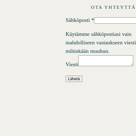
OTA YHTEYTT
Sähköposti
*
Käytämme sähköpostiasi vain
mahdolliseen vastaukseen viest
mihinkään muuhun.
Viesti
Lähetä