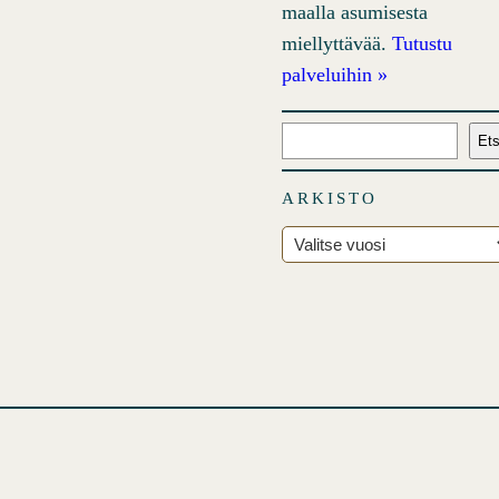
maalla asumisesta
miellyttävää.
Tutustu
palveluihin »
E
Ets
t
s
ARKISTO
i
A
r
k
i
s
t
o
t