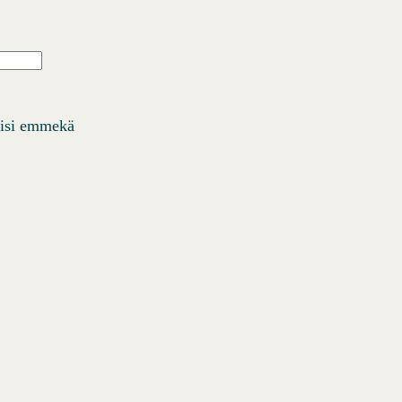
Ä
iisi emmekä