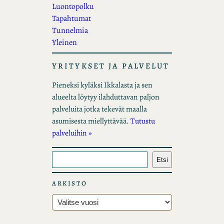
Luontopolku
Tapahtumat
Tunnelmia
Yleinen
YRITYKSET JA PALVELUT
Pieneksi kyläksi Ikkalasta ja sen
alueelta löytyy ilahduttavan paljon
palveluita jotka tekevät maalla
asumisesta miellyttävää.
Tutustu
palveluihin »
E
Etsi
t
s
ARKISTO
i
A
r
k