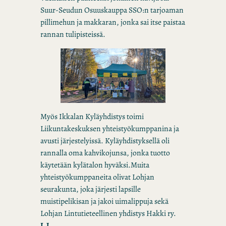
Suur-Seudun Osuuskauppa SSO:n tarjoaman
pillimehun ja makkaran, jonka sai itse paistaa
rannan tulipisteissä.
Myös Ikkalan Kyläyhdistys toimi
Liikuntakeskuksen yhteistyökumppanina ja
avusti järjestelyissä. Kyläyhdistyksellä oli
rannalla oma kahvikojunsa, jonka tuotto
käytetään kylätalon hyväksi.Muita
yhteistyökumppaneita olivat Lohjan
seurakunta, joka järjesti lapsille
muistipelikisan ja jakoi uimalippuja sekä
Lohjan Lintutieteellinen yhdistys Hakki ry.
L.J.