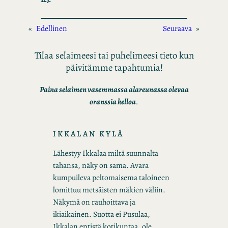
«
Edellinen
Seuraava
»
Tilaa selaimeesi tai puhelimeesi tieto kun
päivitämme tapahtumia!
Paina selaimen vasemmassa alareunassa olevaa
oranssia kelloa
.
IKKALAN KYLÄ
Lähestyy Ikkalaa miltä suunnalta
tahansa, näky on sama. Avara
kumpuileva peltomaisema taloineen
lomittuu metsäisten mäkien väliin.
Näkymä on rauhoittava ja
ikiaikainen. Suotta ei Pusulaa,
Ikkalan entistä kotikuntaa, ole