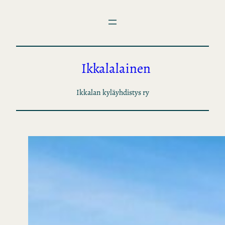
Siirry
sisältöön
Ikkalalainen
Ikkalan kyläyhdistys ry