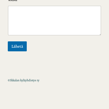
Lähetä
©
Ikkalan kyläyhdistys ry