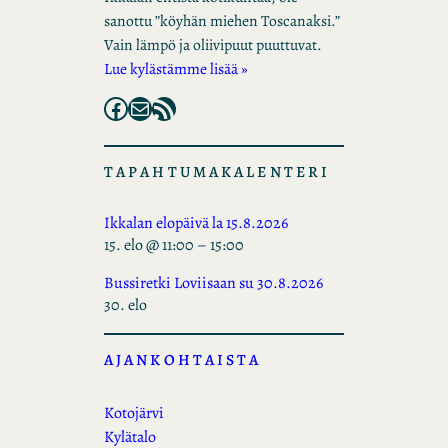
sanottu ”köyhän miehen Toscanaksi.”
Vain lämpö ja oliivipuut puuttuvat.
Lue kylästämme lisää »
Facebook
Mail
RSS Feed
TAPAHTUMAKALENTERI
Ikkalan elopäivä la 15.8.2026
15. elo @ 11:00
–
15:00
Bussiretki Loviisaan su 30.8.2026
30. elo
AJANKOHTAISTA
Kotojärvi
Kylätalo