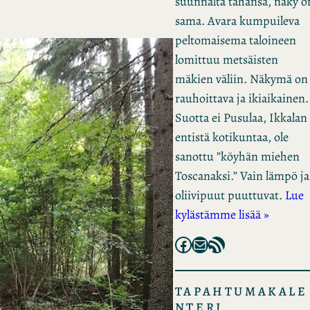
suunnalta tahansa, näky o
sama. Avara kumpuileva
peltomaisema taloineen
lomittuu metsäisten
mäkien väliin. Näkymä on
rauhoittava ja ikiaikainen.
Suotta ei Pusulaa, Ikkalan
entistä kotikuntaa, ole
sanottu ”köyhän miehen
Toscanaksi.” Vain lämpö ja
oliivipuut puuttuvat.
Lue
kylästämme lisää »
Facebook
Mail
RSS Feed
TAPAHTUMAKALE
NTERI