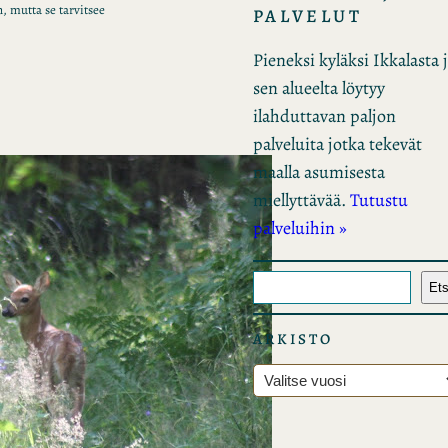
, mutta se tarvitsee
PALVELUT
Pieneksi kyläksi Ikkalasta 
sen alueelta löytyy
ilahduttavan paljon
palveluita jotka tekevät
maalla asumisesta
miellyttävää.
Tutustu
palveluihin »
E
Ets
t
s
ARKISTO
i
A
r
k