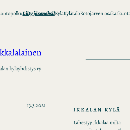
ontopolku
Liity jäseneksi!
Kylä
Kylätalo
Kotojärven osakaskunt
Ikkalalainen
alan kyläyhdistys ry
13.3.2021
IKKALAN KYLÄ
Lähestyy Ikkalaa miltä