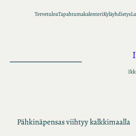
Siirry
Tervetuloa
Tapahtumakalenteri
Kyläyhdistys
Lu
sisältöön
Ikk
Pähkinäpensas viihtyy kalkkimaalla