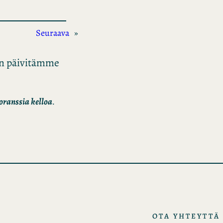
Seuraava
»
kun päivitämme
ranssia kelloa
.
OTA YHTEYTTÄ