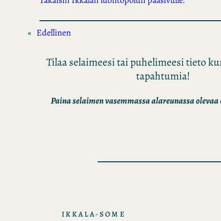
Takaisin Ikkalan luontopolun pääsivulle.
«
Edellinen
Tilaa selaimeesi tai puhelimeesi tieto 
tapahtumia!
Paina selaimen vasemmassa alareunassa olevaa o
IKKALA-SOME