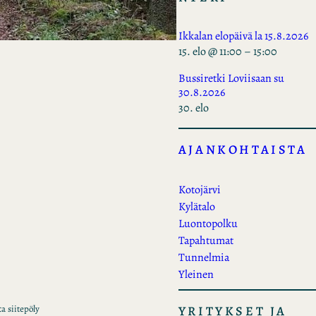
Ikkalan elopäivä la 15.8.2026
15. elo @ 11:00
–
15:00
Bussiretki Loviisaan su
30.8.2026
30. elo
AJANKOHTAISTA
Kotojärvi
Kylätalo
Luontopolku
Tapahtumat
Tunnelmia
Yleinen
YRITYKSET JA
a siitepöly