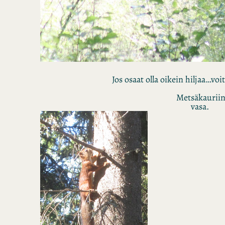
Jos osaat olla oikein hiljaa…vo
Metsäkaurii
vasa.