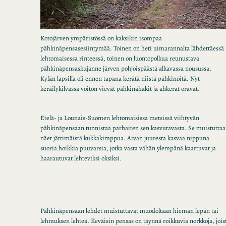
Kotojärven ympäristössä on kaksikin isompaa
pähkinäpensasesiintymää. Toinen on heti uimarannalta lähdettäessä
lehtomaisessa rinteessä, toinen on luontopolkua reunustava
pähkinäpensaskujanne järven pohjoispäästä alkavassa nousussa.
Kylän lapsilla oli ennen tapana kerätä niistä pähkinöitä. Nyt
keräilykilvassa voiton vievät pähkinähakit ja ahkerat oravat.
Etelä- ja Lounais-Suomen lehtomaisissa metsissä viihtyvän
pähkinäpensaan tunnistaa parhaiten sen kasvutavasta. Se muistuttaa
näet jättimäistä kukkakimppua. Aivan juuresta kasvaa nippuna
suoria hoikkia puuvarsia, jotka vasta vähän ylempänä kaartuvat ja
haarautuvat lehteviksi oksiksi.
Pähkinäpensaan lehdet muistuttavat muodoltaan hieman lepän tai
lehmuksen lehteä. Keväisin pensas on täynnä roikkuvia norkkoja, joist