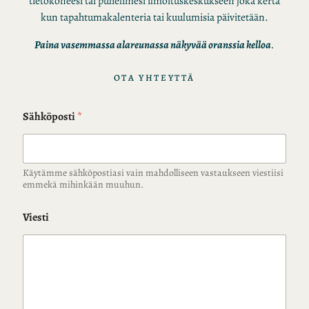
tietokoneesi tai puhelimesi ilmoituskeskukseen joka kerta
kun tapahtumakalenteria tai kuulumisia päivitetään.
Paina vasemmassa alareunassa näkyvää oranssia kelloa
.
OTA YHTEYTTÄ
Sähköposti
*
Käytämme sähköpostiasi vain mahdolliseen vastaukseen viestiisi
emmekä mihinkään muuhun.
Viesti