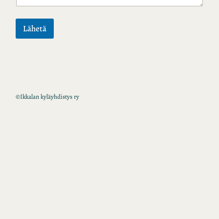
Lähetä
©
Ikkalan kyläyhdistys ry