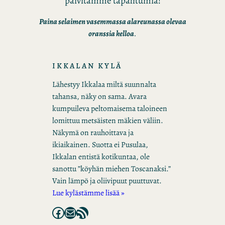
päivitämme tapahtumia!
Paina selaimen vasemmassa alareunassa olevaa
oranssia kelloa
.
IKKALAN KYLÄ
Lähestyy Ikkalaa miltä suunnalta
tahansa, näky on sama. Avara
kumpuileva peltomaisema taloineen
lomittuu metsäisten mäkien väliin.
Näkymä on rauhoittava ja
ikiaikainen. Suotta ei Pusulaa,
Ikkalan entistä kotikuntaa, ole
sanottu ”köyhän miehen Toscanaksi.”
Vain lämpö ja oliivipuut puuttuvat.
Lue kylästämme lisää »
Facebook
Mail
RSS Feed