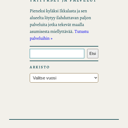
Pieneksi kyläksi Ikkalasta ja sen
alueelta löytyy ilahduttavan paljon
palveluita jotka tekevät maalla
asumisesta miellyttävää.
Tutustu
palveluihin »
E
Etsi
t
s
ARKISTO
i
A
r
k
i
s
t
o
t