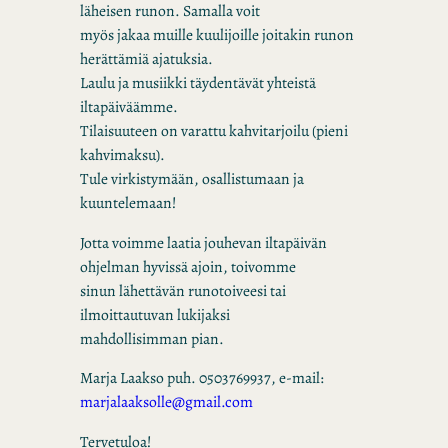
läheisen runon. Samalla voit
myös jakaa muille kuulijoille joitakin runon
herättämiä ajatuksia.
Laulu ja musiikki täydentävät yhteistä
iltapäiväämme.
Tilaisuuteen on varattu kahvitarjoilu (pieni
kahvimaksu).
Tule virkistymään, osallistumaan ja
kuuntelemaan!
Jotta voimme laatia jouhevan iltapäivän
ohjelman hyvissä ajoin, toivomme
sinun lähettävän runotoiveesi tai
ilmoittautuvan lukijaksi
mahdollisimman pian.
Marja Laakso puh. 0503769937, e-mail:
marjalaaksolle@gmail.com
Tervetuloa!