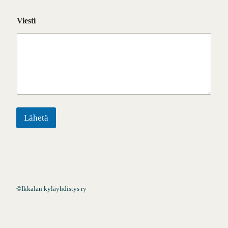
Viesti
Lähetä
©
Ikkalan kyläyhdistys ry