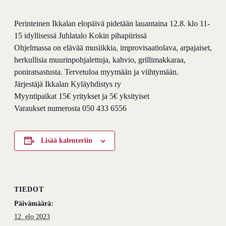
Perinteinen Ikkalan elopäivä pidetään lauantaina 12.8. klo 11-
15 idyllisessä Juhlatalo Kokin pihapiirissä
Ohjelmassa on elävää musiikkia, improvisaatiolava, arpajaiset,
herkullisia muurinpohjalettuja, kahvio, grillimakkaraa,
poniratsastusta. Tervetuloa myymään ja viihtymään.
Järjestäjä Ikkalan Kyläyhdistys ry
Myyntipaikat 15€ yritykset ja 5€ yksityiset
Varaukset numerosta 050 433 6556
Lisää kalenteriin
TIEDOT
Päivämäärä:
12. elo 2023