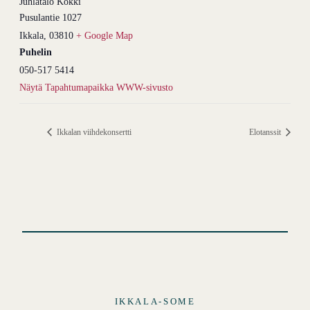
Juhlatalo Kokki
Pusulantie 1027
Ikkala
,
03810
+ Google Map
Puhelin
050-517 5414
Näytä Tapahtumapaikka WWW-sivusto
Ikkalan viihdekonsertti
Elotanssit
IKKALA-SOME