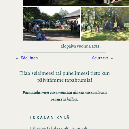
Elopäivä vuonna 2015.
«
Edellinen
Seuraava
»
Tilaa selaimeesi tai puhelimeesi tieto kun
päivitämme tapahtumia!
Paina selaimen vasemmassa alareunassa olevaa
oranssia kelloa
.
IKKALAN KYLÄ
Lähestyy Ikkalaa miltä suunnalta