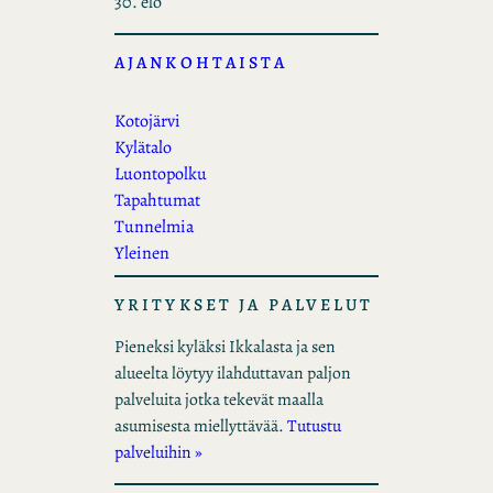
30. elo
AJANKOHTAISTA
Kotojärvi
Kylätalo
Luontopolku
Tapahtumat
Tunnelmia
Yleinen
YRITYKSET JA PALVELUT
Pieneksi kyläksi Ikkalasta ja sen
alueelta löytyy ilahduttavan paljon
palveluita jotka tekevät maalla
asumisesta miellyttävää.
Tutustu
palveluihin »