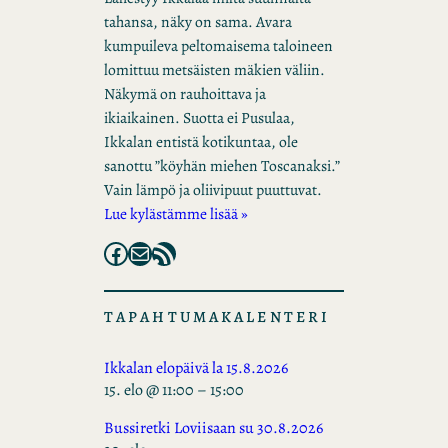
tahansa, näky on sama. Avara
kumpuileva peltomaisema taloineen
lomittuu metsäisten mäkien väliin.
Näkymä on rauhoittava ja
ikiaikainen. Suotta ei Pusulaa,
Ikkalan entistä kotikuntaa, ole
sanottu ”köyhän miehen Toscanaksi.”
Vain lämpö ja oliivipuut puuttuvat.
Lue kylästämme lisää »
Facebook
Mail
RSS Feed
TAPAHTUMAKALENTERI
Ikkalan elopäivä la 15.8.2026
15. elo @ 11:00
–
15:00
Bussiretki Loviisaan su 30.8.2026