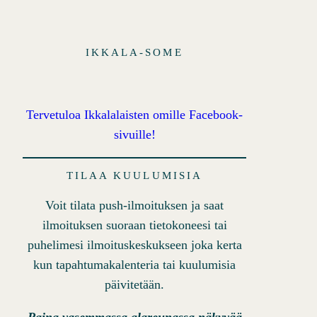
IKKALA-SOME
Tervetuloa Ikkalalaisten omille Facebook-
sivuille!
TILAA KUULUMISIA
Voit tilata push-ilmoituksen ja saat
ilmoituksen suoraan tietokoneesi tai
puhelimesi ilmoituskeskukseen joka kerta
kun tapahtumakalenteria tai kuulumisia
päivitetään.
Paina vasemmassa alareunassa näkyvää