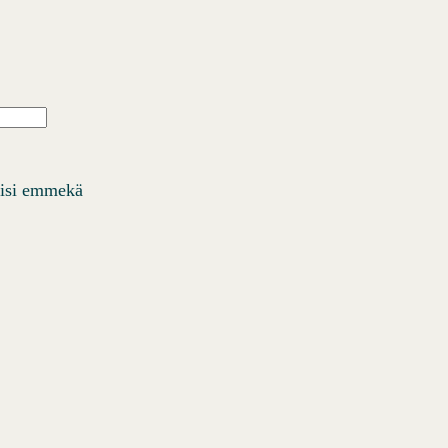
Ä
iisi emmekä