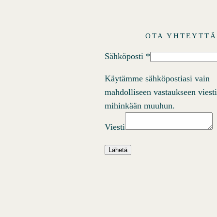
OTA YHTEYTT
Sähköposti
*
Käytämme sähköpostiasi vain
mahdolliseen vastaukseen viest
mihinkään muuhun.
Viesti
Lähetä