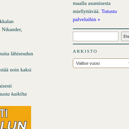
maalla asumisesta
miellyttävää.
Tutustu
palveluihin »
Ikkalan
a Nikander,
E
Ets
t
s
ARKISTO
muita lähiseudun
i
A
estää noin kaksi
r
k
isesti
i
usta kaikilta
s
t
o
t