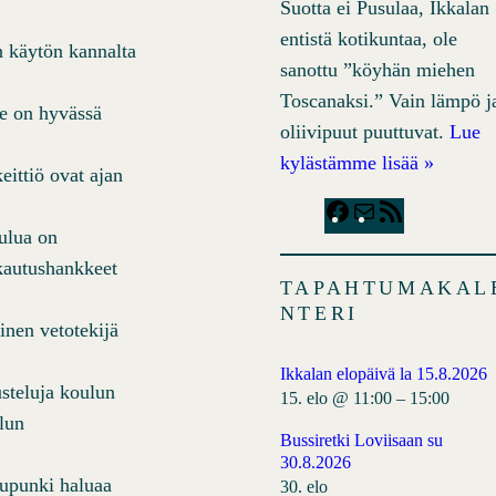
Suotta ei Pusulaa, Ikkalan
entistä kotikuntaa, ole
n käytön kannalta
sanottu ”köyhän miehen
Toscanaksi.” Vain lämpö j
se on hyvässä
oliivipuut puuttuvat.
Lue
kylästämme lisää »
eittiö ovat ajan
F
M
R
ulua on
a
a
S
kkautushankkeet
c
i
S
TAPAHTUMAKAL
e
l
F
NTERI
inen vetotekijä
b
e
o
e
Ikkalan elopäivä la 15.8.2026
usteluja koulun
o
d
15. elo @ 11:00
–
15:00
lun
k
Bussiretki Loviisaan su
30.8.2026
aupunki haluaa
30. elo