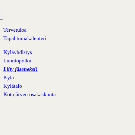
Tervetuloa
Tapahtumakalenteri
Kyläyhdistys
Luontopolku
Liity jäseneksi!
Kylä
Kylätalo
Kotojärven osakaskunta