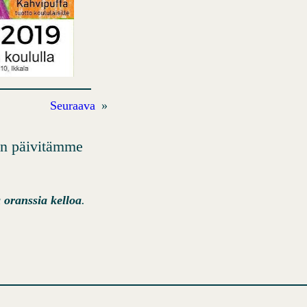
Seuraava
»
kun päivitämme
oranssia kelloa
.