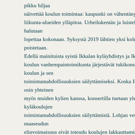
pikku hiljaa
näivettää koulun toimintaa: kaupunki on vähentäny
liikunta-alueiden ylläpitoa. Urheilukentän ja luiste
halutaan
lopettaa kokonaan. Syksystä 2019 lähtien yksi kol
poistetaan.
Edellä mainituista syistä Ikkalan kyläyhdistys ja I
koulun vanhempaintoimikunta järjestävät tukikons
koulun ja sen
toimintamahdollisuuksien säilyttämiseksi. Koska I
osin yhteinen
myös muiden kylien kanssa, konsertilla tuetaan y
kyläkoulujen
toimintamahdollisuuksien säilyttämistä. Lohjan ve
maaseudun
elinvoimaisuus eivät toteudu koulujen lakkauttami