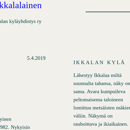
Ikkalalainen
alan kyläyhdistys ry
5.4.2019
IKKALAN KYLÄ
Lähestyy Ikkalaa miltä
suunnalta tahansa, näky o
sama. Avara kumpuileva
peltomaisema taloineen
lomittuu metsäisten mäkie
väliin. Näkymä on
kyinen
rauhoittava ja ikiaikainen.
1982. Nykyisin