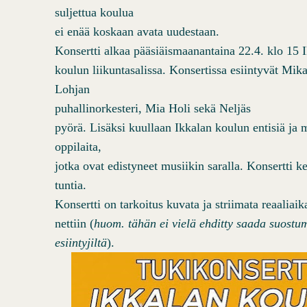
suljettua koulua
ei enää koskaan avata uudestaan.
Konsertti alkaa pääsiäismaanantaina 22.4. klo 15 
koulun liikuntasalissa. Konsertissa esiintyvät Mik
Lohjan
puhallinorkesteri, Mia Holi sekä
Neljäs
pyörä. Lisäksi kuullaan Ikkalan koulun entisiä ja 
oppilaita,
jotka ovat edistyneet musiikin saralla. Konsertti k
tuntia.
Konsertti on tarkoitus kuvata ja striimata reaaliaika
nettiin (
huom. tähän ei vielä ehditty saada suostum
esiintyjiltä
).