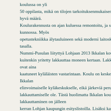
koulussa on yli
50 oppilasta, mikä on tilojen tarkoituksenmukaise
hyvä määrä.
Koulurakennusta on ajan kuluessa remontoitu, ja 
kunnossa. Myös
opetustekniikka älytauluineen sekä moderni laitosk
tasalla.
Nummi-Pusulan liityttyä Lohjaan 2013 Ikkalan ko
kuitenkin yritetty lakkauttaa moneen kertaan. La
ovat aina
kaatuneet kyläläisten vastarintaan. Koulu on keske
Ikkalan
elinvoimaiselle kyläkeskukselle, eikä järkeviä per
lakkauttamiselle ole. Tästä huolimatta Ikkalan kou
lakkauttaminen on jälleen
kerran Lohjan kaupungin esityslistoilla. Lisäksi k