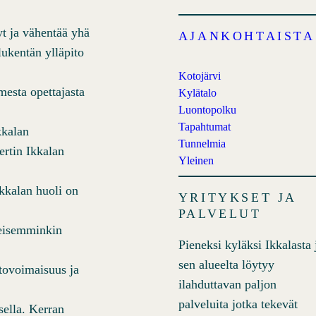
t ja vähentää yhä
AJANKOHTAISTA
lukentän ylläpito
Kotojärvi
mesta opettajasta
Kylätalo
Luontopolku
Tapahtumat
kkalan
Tunnelmia
ertin Ikkalan
Yleinen
kkalan huoli on
YRITYKSET JA
PALVELUT
leisemminkin
Pieneksi kyläksi Ikkalasta 
sen alueelta löytyy
tovoimaisuus ja
ilahduttavan paljon
palveluita jotka tekevät
sella. Kerran