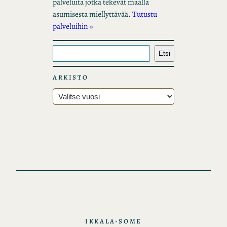
palveluita jotka tekevät maalla
asumisesta miellyttävää.
Tutustu
palveluihin »
E
Etsi
t
s
ARKISTO
i
A
r
k
i
s
t
o
t
IKKALA-SOME