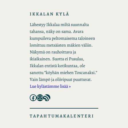
IKKALAN KYLÄ
Lähestyy Ikkalaa miltä suunnalta
tahansa, näky on sama. Avara
kumpuileva peltomaisema taloineen
lomittuu metsäisten mäkien väliin.
Näkymä on rauhoittava ja
ikiaikainen. Suotta ei Pusulaa,
Ikkalan entistä kotikuntaa, ole
sanottu ”köyhän miehen Toscanaksi.”
Vain lämpö ja oliivipuut puuttuvat.
Lue kylästämme lisää »
Facebook
Mail
RSS Feed
TAPAHTUMAKALENTERI