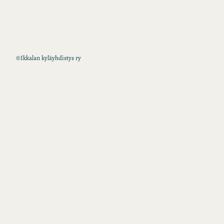
©
Ikkalan kyläyhdistys ry