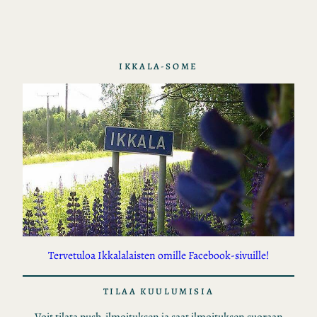
t
IKKALA-SOME
Tervetuloa Ikkalalaisten omille Facebook-sivuille!
TILAA KUULUMISIA
Voit tilata push-ilmoituksen ja saat ilmoituksen suoraan