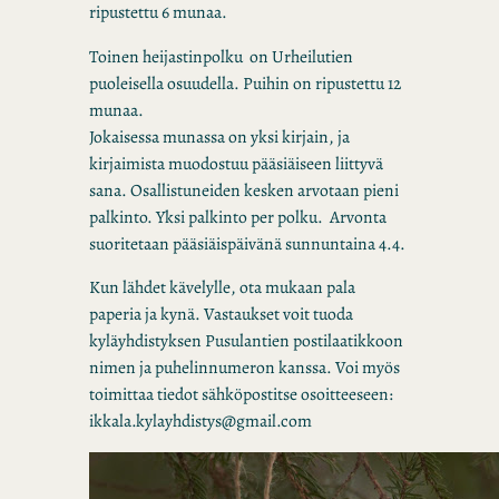
ripustettu 6 munaa.
Toinen heijastinpolku on Urheilutien
puoleisella osuudella. Puihin on ripustettu 12
munaa.
Jokaisessa munassa on yksi kirjain, ja
kirjaimista muodostuu pääsiäiseen liittyvä
sana. Osallistuneiden kesken arvotaan pieni
palkinto. Yksi palkinto per polku. Arvonta
suoritetaan pääsiäispäivänä sunnuntaina 4.4.
Kun lähdet kävelylle, ota mukaan pala
paperia ja kynä. Vastaukset voit tuoda
kyläyhdistyksen Pusulantien postilaatikkoon
nimen ja puhelinnumeron kanssa. Voi myös
toimittaa tiedot sähköpostitse osoitteeseen:
ikkala.kylayhdistys@gmail.com