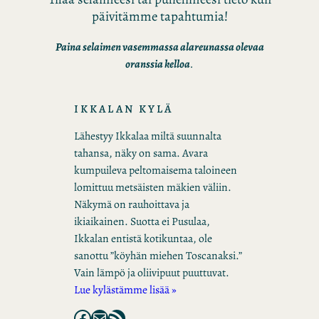
päivitämme tapahtumia!
Paina selaimen vasemmassa alareunassa olevaa
oranssia kelloa
.
IKKALAN KYLÄ
Lähestyy Ikkalaa miltä suunnalta
tahansa, näky on sama. Avara
kumpuileva peltomaisema taloineen
lomittuu metsäisten mäkien väliin.
Näkymä on rauhoittava ja
ikiaikainen. Suotta ei Pusulaa,
Ikkalan entistä kotikuntaa, ole
sanottu ”köyhän miehen Toscanaksi.”
Vain lämpö ja oliivipuut puuttuvat.
Lue kylästämme lisää »
Facebook
Mail
RSS Feed