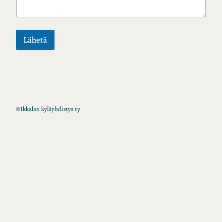
Lähetä
©
Ikkalan kyläyhdistys ry