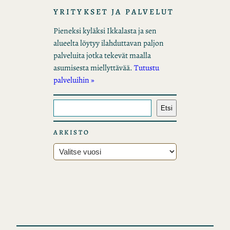
YRITYKSET JA PALVELUT
Pieneksi kyläksi Ikkalasta ja sen
alueelta löytyy ilahduttavan paljon
palveluita jotka tekevät maalla
asumisesta miellyttävää.
Tutustu
palveluihin »
E
Etsi
t
s
ARKISTO
i
A
r
k
i
s
t
o