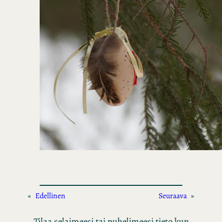
«
Edellinen
Seuraava
»
Tilaa selaimeesi tai puhelimeesi tieto kun