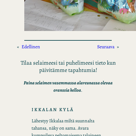
«
Edellinen
Seuraava
»
Tilaa selaimeesi tai puhelimeesi tieto kun
päivitämme tapahtumia!
Paina selaimen vasemmassa alareunassa olevaa
oranssia kelloa
.
IKKALAN KYLÄ
Lähestyy Ikkalaa miltä suunnalta
tahansa, näky on sama. Avara
kumpuileva peltomaisema taloineen