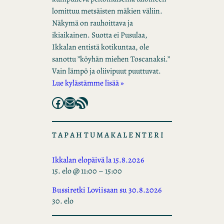
lomittuu metsäisten mäkien väliin.
Näkymä on rauhoittava ja
ikiaikainen. Suotta ei Pusulaa,
Ikkalan entistä kotikuntaa, ole
sanottu ”köyhän miehen Toscanaksi.”
Vain lämpö ja oliivipuut puuttuvat.
Lue kylästämme lisää »
Facebook
Mail
RSS Feed
TAPAHTUMAKALENTERI
Ikkalan elopäivä la 15.8.2026
15. elo @ 11:00
–
15:00
Bussiretki Loviisaan su 30.8.2026
30. elo