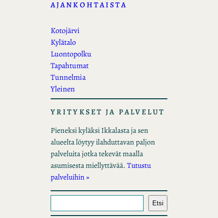
AJANKOHTAISTA
Kotojärvi
Kylätalo
Luontopolku
Tapahtumat
Tunnelmia
Yleinen
YRITYKSET JA PALVELUT
Pieneksi kyläksi Ikkalasta ja sen
alueelta löytyy ilahduttavan paljon
palveluita jotka tekevät maalla
asumisesta miellyttävää.
Tutustu
palveluihin »
E
Etsi
t