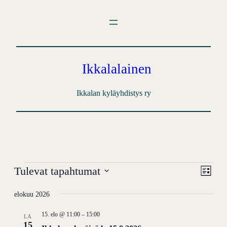
Ikkalalainen
Ikkalan kyläyhdistys ry
Tapahtumat
Tapa
Näky
Tulevat tapahtumat
Lista
View
navigo
Valitse
Navig
elokuu 2026
päivä.
15. elo @ 11:00
–
15:00
LA
15