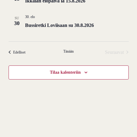
Ikkalan elopäivä la 15.8.2026
30. elo
SU
30
Bussiretki Loviisaan su 30.8.2026
Tänään
Seuraavat
Tapahtumat
Edelliset
Tapahtumat
Tilaa kalenteriin